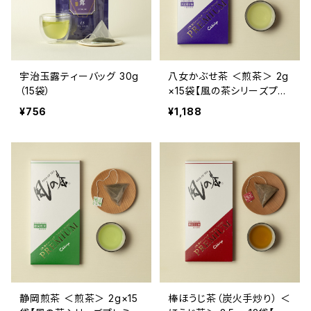
宇治玉露ティーバッグ 30g
八女かぶせ茶 ＜煎茶＞ 2g
（15袋）
×15袋【風の茶シリーズプレ
ミアム】
¥756
¥1,188
静岡煎茶 ＜煎茶＞ 2g×15
棒ほうじ茶（炭火手炒り） ＜