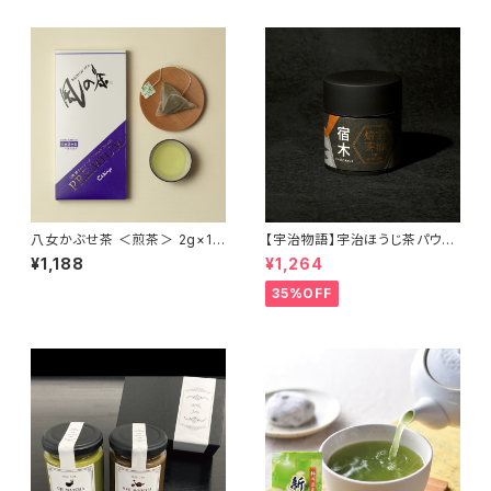
八女かぶせ茶 ＜煎茶＞ 2g×15
【宇治物語】宇治ほうじ茶パウダ
袋【風の茶シリーズプレミアム】
ー「宿木」＜在庫一掃セール！＞
¥1,188
¥1,264
35%OFF