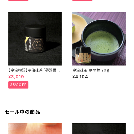
【宇治物語】宇治抹茶「夢浮橋」
宇治抹茶 序の舞 20ｇ
～おくみどりシングルオリジン＜
¥3,019
¥4,104
在庫一掃セール！＞
35%OFF
セール中の商品