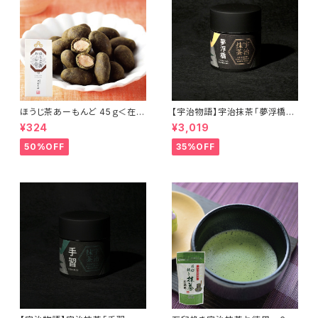
ほうじ茶あーもんど 45ｇ＜在庫
【宇治物語】宇治抹茶「夢浮橋」
一掃セール！＞
～おくみどりシングルオリジン＜
¥324
¥3,019
在庫一掃セール！＞
50%OFF
35%OFF