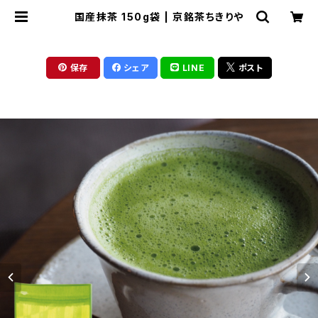
国産抹茶 150g袋 | 京銘茶ちきりや
保存
シェア
LINE
ポスト