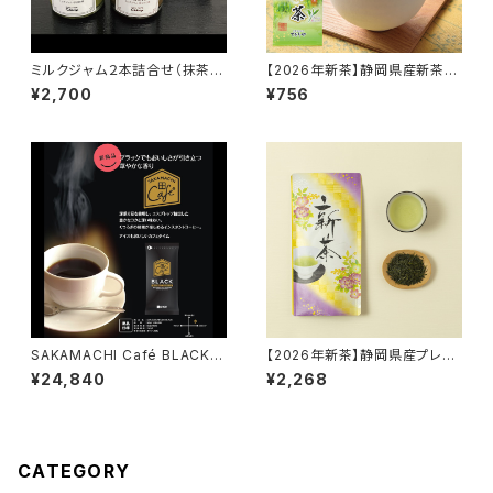
ミルクジャム２本詰合せ（抹茶・
【2026年新茶】静岡県産新茶
ほうじ茶）
40ｇ
¥2,700
¥756
SAKAMACHI Café BLACK 8
【2026年新茶】静岡県産プレミ
5g×20袋【インスタントコーヒ
アム新茶 80ｇ
¥24,840
¥2,268
ー】
CATEGORY