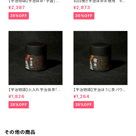
【宇治物語】宇治抹茶「手習」～
石臼挽き宇治抹茶お徳用 60
おくみどりシングルオリジン＜在
ｇ＜在庫一掃セール！＞
¥2,387
¥2,873
庫一掃セール！＞
35%OFF
30%OFF
【宇治物語】火入れ宇治抹茶「宇
【宇治物語】宇治ほうじ茶パウダ
治姫」＜在庫一掃セール！＞
ー「宿木」＜在庫一掃セール！＞
¥1,826
¥1,264
35%OFF
35%OFF
その他の商品