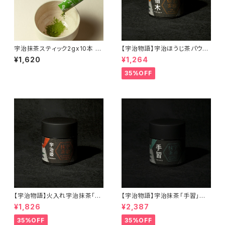
宇治抹茶スティック2gx10本 ～
【宇治物語】宇治ほうじ茶パウダ
より高品質な抹茶へリニューア
ー「宿木」＜在庫一掃セール！＞
¥1,620
¥1,264
ル～
35%OFF
【宇治物語】火入れ宇治抹茶「宇
【宇治物語】宇治抹茶「手習」～
治姫」＜在庫一掃セール！＞
おくみどりシングルオリジン＜在
¥1,826
¥2,387
庫一掃セール！＞
35%OFF
35%OFF