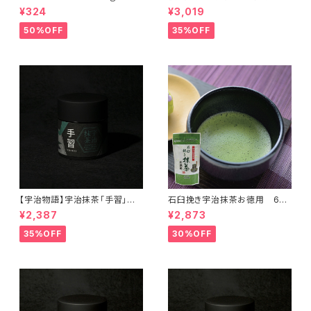
一掃セール！＞
～おくみどりシングルオリジン＜
¥324
¥3,019
在庫一掃セール！＞
50%OFF
35%OFF
【宇治物語】宇治抹茶「手習」～
石臼挽き宇治抹茶お徳用 60
おくみどりシングルオリジン＜在
ｇ＜在庫一掃セール！＞
¥2,387
¥2,873
庫一掃セール！＞
35%OFF
30%OFF