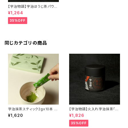
【宇治物語】宇治ほうじ茶パウダ
ー「宿木」＜在庫一掃セール！＞
¥1,264
35%OFF
同じカテゴリの商品
宇治抹茶スティック2gx10本 ～
【宇治物語】火入れ宇治抹茶「宇
より高品質な抹茶へリニューア
治姫」＜在庫一掃セール！＞
¥1,620
¥1,826
ル～
35%OFF