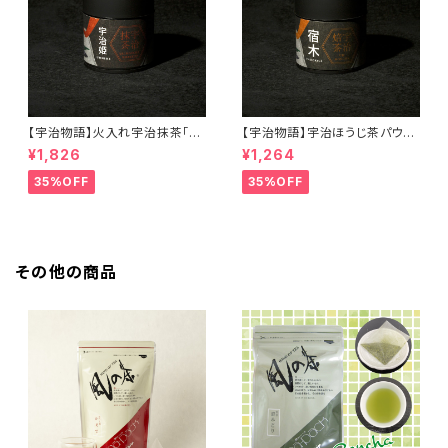
【宇治物語】火入れ宇治抹茶「宇
【宇治物語】宇治ほうじ茶パウダ
治姫」＜在庫一掃セール！＞
ー「宿木」＜在庫一掃セール！＞
¥1,826
¥1,264
35%OFF
35%OFF
その他の商品