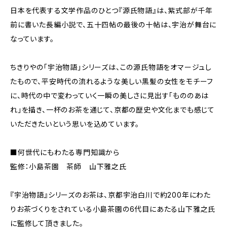
日本を代表する文学作品のひとつ『源氏物語』は、紫式部が千年
前に書いた長編小説で、五十四帖の最後の十帖は、宇治が舞台に
なっています。
ちきりやの「宇治物語」シリーズは、この源氏物語をオマージュし
たもので、平安時代の流れるような美しい黒髪の女性をモチーフ
に、時代の中で変わっていく一瞬の美しさに見出す「もののあは
れ」を描き、一杯のお茶を通じて、京都の歴史や文化までも感じて
いただきたいという思いを込めています。
■何世代にもわたる専門知識から
監修：小島茶園 茶師 山下雅之氏
『宇治物語』シリーズのお茶は、京都宇治白川で約200年にわた
りお茶づくりをされている小島茶園の6代目にあたる山下雅之氏
に監修して頂きました。