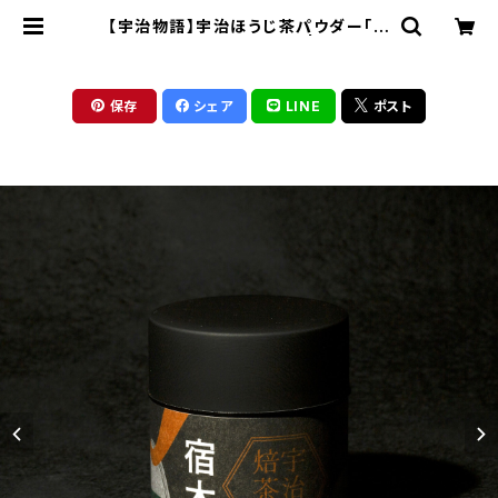
【宇治物語】宇治ほうじ茶パウダー「宿
木」＜在庫一掃セール！＞ | 京銘茶ち
きりや
保存
シェア
LINE
ポスト