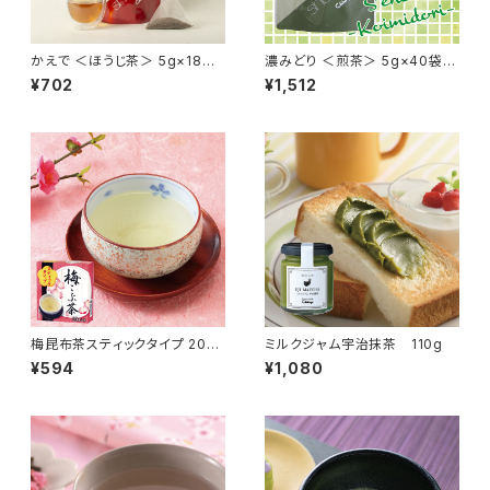
かえで ＜ほうじ茶＞ 5g×18袋
濃みどり ＜煎茶＞ 5g×40袋
【風の茶シリーズ】
【風の茶シリーズ】
¥702
¥1,512
梅昆布茶スティックタイプ 20本
ミルクジャム宇治抹茶 110g
入り
¥594
¥1,080