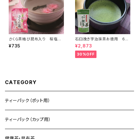
さくら茶結び昆布入り 桜塩漬2
石臼挽き宇治抹茶お徳用 60
5ｇ、昆布15本
ｇ＜在庫一掃セール！＞
¥735
¥2,873
30%OFF
CATEGORY
ティーパック（ポット用）
ティーパック（カップ用）
健康茶・昆布茶