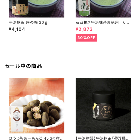
宇治抹茶 序の舞 20ｇ
石臼挽き宇治抹茶お徳用 60
ｇ＜在庫一掃セール！＞
¥4,104
¥2,873
30%OFF
セール中の商品
ほうじ茶あーもんど 45ｇ＜在庫
【宇治物語】宇治抹茶「夢浮橋」