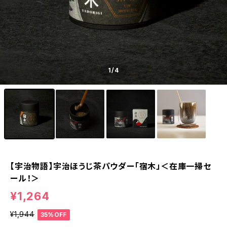
1
/4
【宇治物語】宇治ほうじ茶パウダー「宿木」＜在庫一掃セ
ール！＞
¥1,264
¥1,944
35%OFF