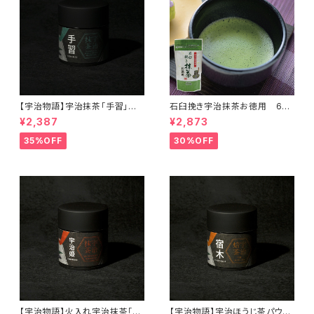
【宇治物語】宇治抹茶「手習」～
石臼挽き宇治抹茶お徳用 60
おくみどりシングルオリジン＜在
ｇ＜在庫一掃セール！＞
¥2,387
¥2,873
庫一掃セール！＞
35%OFF
30%OFF
【宇治物語】火入れ宇治抹茶「宇
【宇治物語】宇治ほうじ茶パウダ