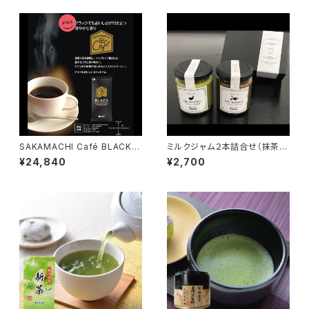
SAKAMACHI Café BLACK 8
ミルクジャム２本詰合せ（抹茶・
5g×20袋【インスタントコーヒ
ほうじ茶）
¥24,840
¥2,700
ー】