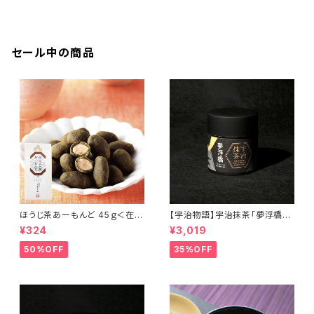
セール中の商品
ほうじ茶あーもんど 45ｇ＜在庫
【宇治物語】宇治抹茶「夢浮橋」
一掃セール！＞
～おくみどりシングルオリジン＜
¥324
¥3,019
在庫一掃セール！＞
50%OFF
35%OFF