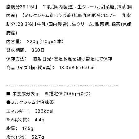
脂肪分29.1％）】 牛乳（国内製造）、生クリーム、甜菜糖、抹茶(国
内産) 【ミルクジャム京ほうじ茶（無脂乳固形分：14.7％ 乳脂
肪分：28.3％）】牛乳（国内製造）、生クリーム、甜菜糖、緑茶(京都
府産)
内容量： 220g（110g×２本）
賞味期間： 360日
保存方法： 直射日光・高温多湿を避け常温にて保存
商品サイズ（横×縦×高）： 13.0ｘ8.5ｘ6.0cm
-----------------------------------------------------
■ 栄養成分表示 ※推定値（100g当たり）
●ミルクジャム宇治抹茶
エネルギー： 386kcal
たんぱく質： 4.4g
脂質： 17.5g
炭水化物： 52.7g