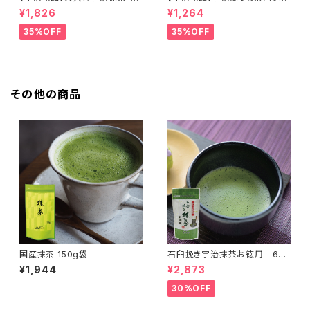
治姫」＜在庫一掃セール！＞
ー「宿木」＜在庫一掃セール！＞
¥1,826
¥1,264
35%OFF
35%OFF
その他の商品
国産抹茶 150g袋
石臼挽き宇治抹茶お徳用 60
ｇ＜在庫一掃セール！＞
¥1,944
¥2,873
30%OFF