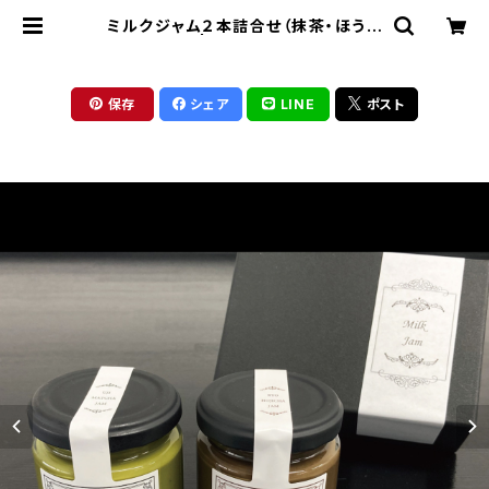
ミルクジャム２本詰合せ（抹茶・ほうじ
茶） | 京銘茶ちきりや
保存
シェア
LINE
ポスト