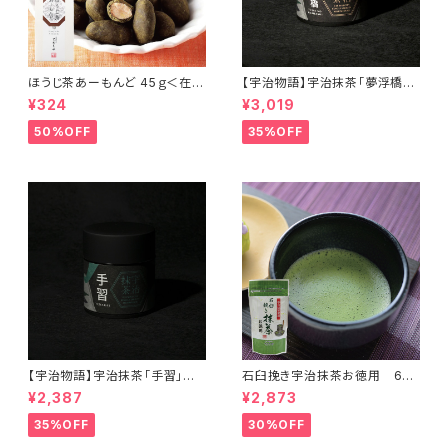
ほうじ茶あーもんど 45ｇ＜在庫
【宇治物語】宇治抹茶「夢浮橋」
一掃セール！＞
～おくみどりシングルオリジン＜
¥324
¥3,019
在庫一掃セール！＞
50%OFF
35%OFF
【宇治物語】宇治抹茶「手習」～
石臼挽き宇治抹茶お徳用 60
おくみどりシングルオリジン＜在
ｇ＜在庫一掃セール！＞
¥2,387
¥2,873
庫一掃セール！＞
35%OFF
30%OFF