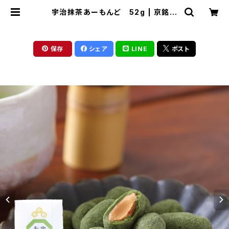
宇治抹茶あーもんど 52g | 京銘茶
ちきりや
保存
シェア
LINE
ポスト