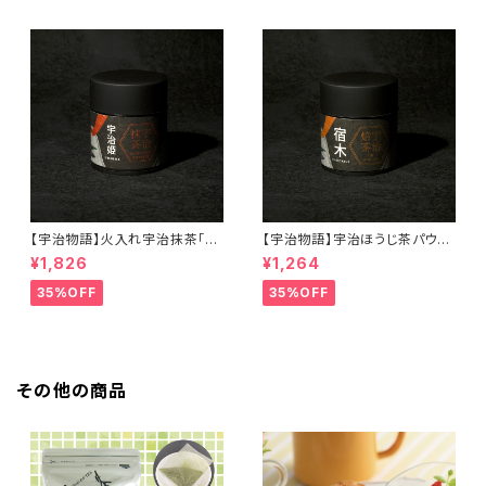
【宇治物語】火入れ宇治抹茶「宇
【宇治物語】宇治ほうじ茶パウダ
治姫」＜在庫一掃セール！＞
ー「宿木」＜在庫一掃セール！＞
¥1,826
¥1,264
35%OFF
35%OFF
その他の商品