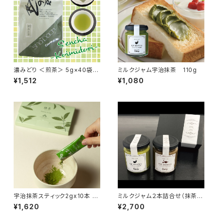
濃みどり ＜煎茶＞ 5g×40袋
ミルクジャム宇治抹茶 110g
【風の茶シリーズ】
¥1,512
¥1,080
宇治抹茶スティック2gx10本 ～
ミルクジャム２本詰合せ（抹茶・
より高品質な抹茶へリニューア
ほうじ茶）
¥1,620
¥2,700
ル～