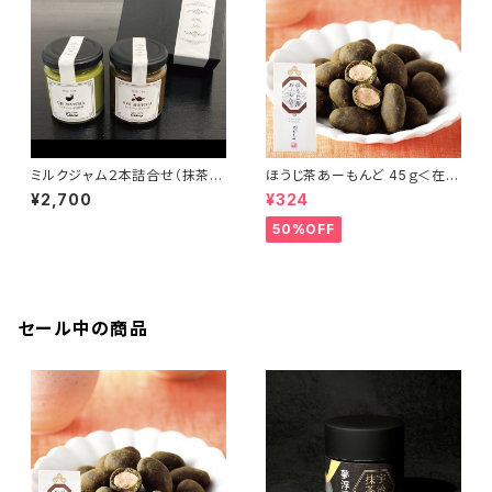
ミルクジャム２本詰合せ（抹茶・
ほうじ茶あーもんど 45ｇ＜在庫
ほうじ茶）
一掃セール！＞
¥2,700
¥324
50%OFF
セール中の商品