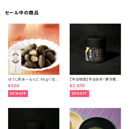
セール中の商品
ほうじ茶あーもんど 45ｇ＜在庫
【宇治物語】宇治抹茶「夢浮橋」
一掃セール！＞
～おくみどりシングルオリジン＜
¥324
¥3,019
在庫一掃セール！＞
50%OFF
35%OFF