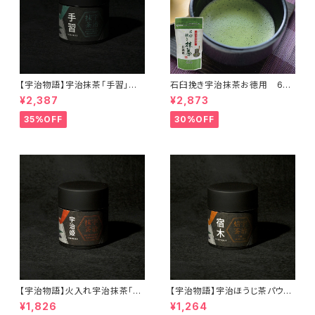
【宇治物語】宇治抹茶「手習」～
石臼挽き宇治抹茶お徳用 60
おくみどりシングルオリジン＜在
ｇ＜在庫一掃セール！＞
¥2,387
¥2,873
庫一掃セール！＞
35%OFF
30%OFF
【宇治物語】火入れ宇治抹茶「宇
【宇治物語】宇治ほうじ茶パウダ
治姫」＜在庫一掃セール！＞
ー「宿木」＜在庫一掃セール！＞
¥1,826
¥1,264