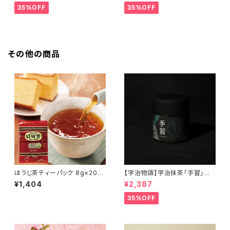
35%OFF
35%OFF
その他の商品
ほうじ茶ティーパック 8g×20袋
【宇治物語】宇治抹茶「手習」～
【１パックで１L分】
おくみどりシングルオリジン＜在
¥1,404
¥2,387
庫一掃セール！＞
35%OFF