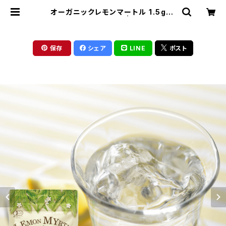
オーガニックレモンマートル 1.5g×1
2袋【１パックで1L分】 | 京銘茶ちきり
や
保存
シェア
LINE
ポスト