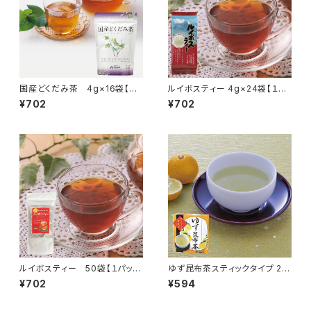
国産どくだみ茶 4g×16袋【１
ルイボスティー 4g×24袋【１パ
パックで1L分】
ックで1.5L分】
¥702
¥702
ルイボスティー 50袋【１パック
ゆず昆布茶スティックタイプ 20
で500mL分】
本入り
¥702
¥594