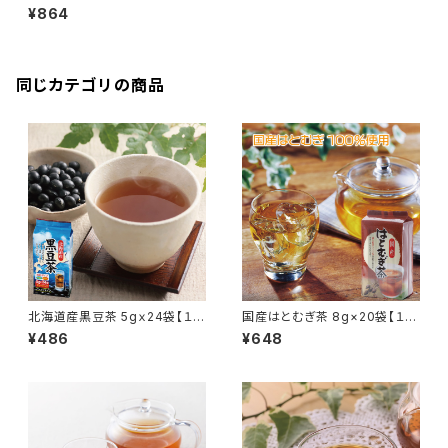
g×12袋【１パックで1L分】
¥864
同じカテゴリの商品
北海道産黒豆茶 5gｘ24袋【１パ
国産はとむぎ茶 8g×20袋【１パ
ックで800mL分】
ックで1.5L分】
¥486
¥648