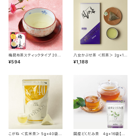
梅昆布茶スティックタイプ 20本
八女かぶせ茶 ＜煎茶＞ 2g×15
入り
袋【風の茶シリーズプレミアム】
¥594
¥1,188
こがね ＜玄米茶＞ 5g×40袋
国産どくだみ茶 4g×16袋【１