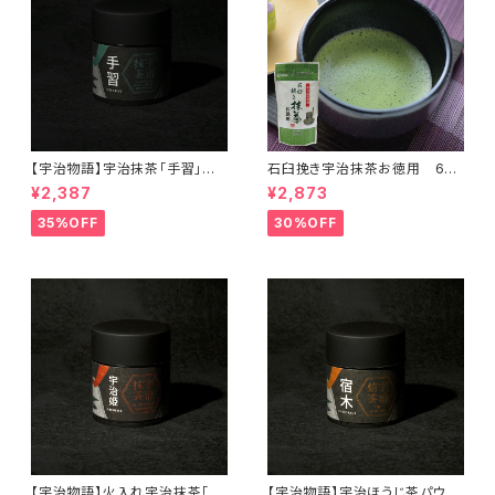
【宇治物語】宇治抹茶「手習」～
石臼挽き宇治抹茶お徳用 60
おくみどりシングルオリジン＜在
ｇ＜在庫一掃セール！＞
¥2,387
¥2,873
庫一掃セール！＞
35%OFF
30%OFF
【宇治物語】火入れ宇治抹茶「宇
【宇治物語】宇治ほうじ茶パウダ