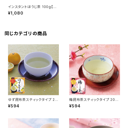
インスタントほうじ茶 100g【イ
ンスタントティー】
¥1,080
同じカテゴリの商品
ゆず昆布茶スティックタイプ 20
梅昆布茶スティックタイプ 20本
本入り
入り
¥594
¥594