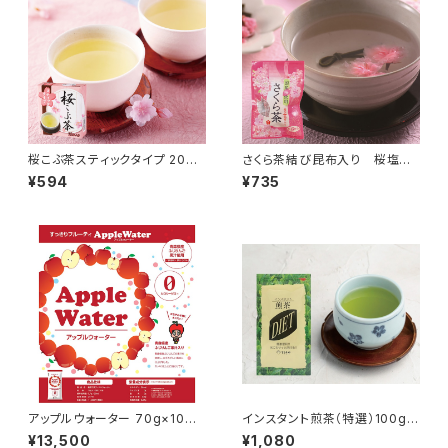
桜こぶ茶スティックタイプ 20本
さくら茶結び昆布入り 桜塩漬2
入り
5ｇ、昆布15本
¥594
¥735
アップルウォーター 70g×10袋
インスタント煎茶（特選）100g
【インスタントドリンク】
【インスタントティー】
¥13,500
¥1,080