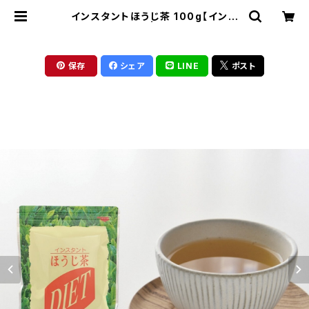
インスタントほうじ茶 100g【インス
タントティー】 | 京銘茶ちきりや
保存
シェア
LINE
ポスト