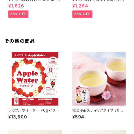
治姫」＜在庫一掃セール！＞
ー「宿木」＜在庫一掃セール！＞
¥1,826
¥1,264
35%OFF
35%OFF
その他の商品
アップルウォーター 70g×10袋
桜こぶ茶スティックタイプ 20本
【インスタントドリンク】
入り
¥13,500
¥594