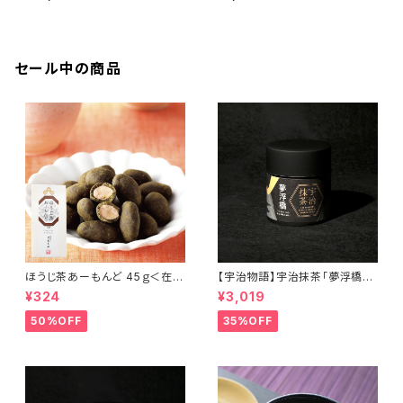
セール中の商品
ほうじ茶あーもんど 45ｇ＜在庫
【宇治物語】宇治抹茶「夢浮橋」
一掃セール！＞
～おくみどりシングルオリジン＜
¥324
¥3,019
在庫一掃セール！＞
50%OFF
35%OFF